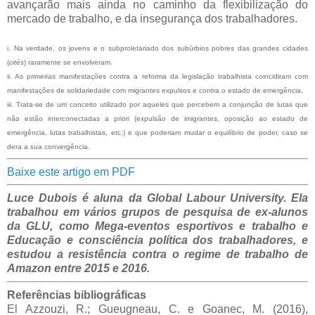
avançarão mais ainda no caminho da flexibilização do
mercado de trabalho, e da insegurança dos trabalhadores.
i. Na verdade, os jovens e o subproletariado dos subúrbios pobres das grandes cidades
(
cités
) raramente se envolveram.
ii. As primeiras manifestações contra a reforma da legislação trabalhista coincidiram com
manifestações de solidariedade com migrantes expulsos e contra o estado de emergência.
iii. Trata-se de um conceito utilizado por aqueles que percebem a conjunção de lutas que
não estão interconectadas a priori (expulsão de imigrantes, oposição ao estado de
emergência, lutas trabalhistas, etc.) e que poderiam mudar o equilíbrio de poder, caso se
dera a sua convergência.
Baixe este artigo em PDF
Luce Dubois é aluna da Global Labour University. Ela
trabalhou em vários grupos de pesquisa de ex-alunos
da GLU, como Mega-eventos esportivos e trabalho e
Educação e consciência política dos trabalhadores, e
estudou a resistência contra o regime de trabalho de
Amazon entre 2015 e 2016.
Referências bibliográficas
El Azzouzi, R.; Gueugneau, C. e Goanec, M. (2016),