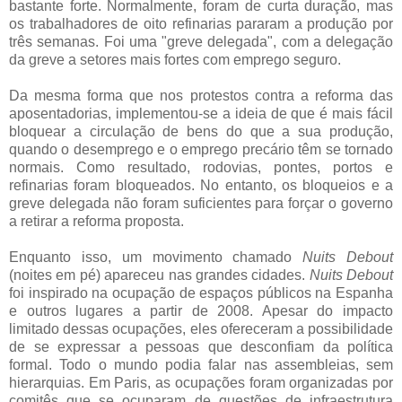
bastante forte. Normalmente, foram de curta duração, mas
os trabalhadores de oito refinarias pararam a produção por
três semanas. Foi uma "greve delegada", com a delegação
da greve a setores mais fortes com emprego seguro.
Da mesma forma que nos protestos contra a reforma das
aposentadorias, implementou-se a ideia de que é mais fácil
bloquear a circulação de bens do que a sua produção,
quando o desemprego e o emprego precário têm se tornado
normais. Como resultado, rodovias, pontes, portos e
refinarias foram bloqueados. No entanto, os bloqueios e a
greve delegada não foram suficientes para forçar o governo
a retirar a reforma proposta.
Enquanto isso, um movimento chamado
Nuits Debout
(noites em pé) apareceu nas grandes cidades.
Nuits Debout
foi inspirado na ocupação de espaços públicos na Espanha
e outros lugares a partir de 2008. Apesar do impacto
limitado dessas ocupações, eles ofereceram a possibilidade
de se expressar a pessoas que desconfiam da política
formal. Todo o mundo podia falar nas assembleias, sem
hierarquias. Em Paris, as ocupações foram organizadas por
comitês que se ocuparam de questões de infraestrutura