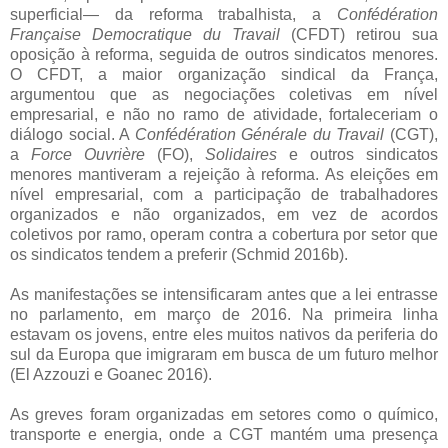
superficial— da reforma trabalhista, a
Confédération
Française Democratique du Travail
(CFDT) retirou sua
oposição à reforma, seguida de outros sindicatos menores.
O CFDT, a maior organização sindical da França,
argumentou que as negociações coletivas em nível
empresarial, e não no ramo de atividade, fortaleceriam o
diálogo social. A
Confédération Générale du Travail
(CGT),
a
Force Ouvrière
(FO),
Solidaires
e outros sindicatos
menores mantiveram a rejeição à reforma. As eleições em
nível empresarial, com a participação de trabalhadores
organizados e não organizados, em vez de acordos
coletivos por ramo, operam contra a cobertura por setor que
os sindicatos tendem a preferir (Schmid 2016b).
As manifestações se intensificaram antes que a lei entrasse
no parlamento, em março de 2016. Na primeira linha
estavam os jovens, entre eles muitos nativos da periferia do
sul da Europa que imigraram em busca de um futuro melhor
(El Azzouzi e Goanec 2016).
As greves foram organizadas em setores como o químico,
transporte e energia, onde a CGT mantém uma presença