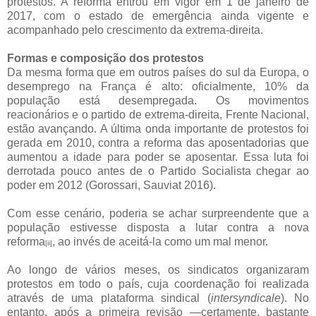
protestos. A reforma entrou em vigor em 1 de janeiro de
2017, com o estado de emergência ainda vigente e
acompanhado pelo crescimento da extrema-direita.
Formas e composição dos protestos
Da mesma forma que em outros países do sul da Europa, o
desemprego na França é alto: oficialmente, 10% da
população está desempregada. Os movimentos
reacionários e o partido de extrema-direita, Frente Nacional,
estão avançando. A última onda importante de protestos foi
gerada em 2010, contra a reforma das aposentadorias que
aumentou a idade para poder se aposentar. Essa luta foi
derrotada pouco antes de o Partido Socialista chegar ao
poder em 2012 (Gorossari, Sauviat 2016).
Com esse cenário, poderia se achar surpreendente que a
população estivesse disposta a lutar contra a nova
reforma
, ao invés de aceitá-la como um mal menor.
[ii]
Ao longo de vários meses, os sindicatos organizaram
protestos em todo o país, cuja coordenação foi realizada
através de uma plataforma sindical (
intersyndicale
). No
entanto, após a primeira revisão —certamente, bastante