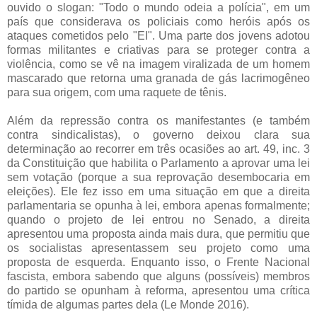
ouvido o slogan: "Todo o mundo odeia a polícia", em um
país que considerava os policiais como heróis após os
ataques cometidos pelo "EI". Uma parte dos jovens adotou
formas militantes e criativas para se proteger contra a
violência, como se vê na imagem viralizada de um homem
mascarado que retorna uma granada de gás lacrimogêneo
para sua origem, com uma raquete de tênis.
Além da repressão contra os manifestantes (e também
contra sindicalistas), o governo deixou clara sua
determinação ao recorrer em três ocasiões ao art. 49, inc. 3
da Constituição que habilita o Parlamento a aprovar uma lei
sem votação (porque a sua reprovação desembocaria em
eleições). Ele fez isso em uma situação em que a direita
parlamentaria se opunha à lei, embora apenas formalmente;
quando o projeto de lei entrou no Senado, a direita
apresentou uma proposta ainda mais dura, que permitiu que
os socialistas apresentassem seu projeto como uma
proposta de esquerda. Enquanto isso, o Frente Nacional
fascista, embora sabendo que alguns (possíveis) membros
do partido se opunham à reforma, apresentou uma crítica
tímida de algumas partes dela (Le Monde 2016).