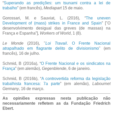
“
Superando as predições: um tsunami contra a lei de
trabalho
” (em francês),
Mediapart
15 de maio.
Gorossari, M. e Sauviat, L. (2016), “
The uneven
Development of (mass) strikes in France and Spain
” ["O
desenvolvimento desigual das greves (de massas) na
França e Espanha”],
Workers of World
, 1 (8).
Le Monde
(2016), "
Loi Travail
. O Frente Nacional
atrapalhado em flagrante delito de divisionismo
" (em
francês), 16 de julho.
Schmid, B (2016a), “
O Frente Nacional e os sindicatos na
França
” (em alemão),
Gegenblende
, 6 de janeiro.
Schmid, B (2016b), “
A controvertida reforma da legislação
trabalhista francesa: 7a parte
” (em alemão),
Labournet
Germany
, 16 de março.
As opiniões expressas nesta publicação não
necessariamente refletem as da Fundação Friedrich
Ebert.